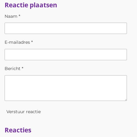
Reactie plaatsen
e
l
r
e
n
e
n
Naam *
E-mailadres *
Bericht *
Verstuur reactie
Reacties