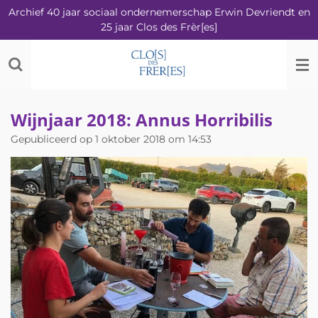
Archief 40 jaar sociaal ondernemerschap Erwin Devriendt en
Ga
25 jaar Clos des Frèr[es]
direct
naar
de
hoofdinhoud
Wijnjaar 2018: Annus Horribilis
Gepubliceerd op 1 oktober 2018 om 14:53