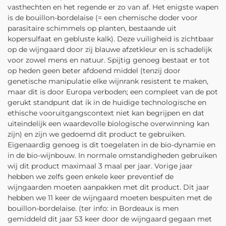
vasthechten en het regende er zo van af. Het enigste wapen
is de bouillon-bordelaise (= een chemische doder voor
parasitaire schimmels op planten, bestaande uit
kopersulfaat en gebluste kalk). Deze vuiligheid is zichtbaar
op de wijngaard door zij blauwe afzetkleur en is schadelijk
voor zowel mens en natuur. Spijtig genoeg bestaat er tot
op heden geen beter afdoend middel (tenzij door
genetische manipulatie elke wijnrank resistent te maken,
maar dit is door Europa verboden; een compleet van de pot
gerukt standpunt dat ik in de huidige technologische en
ethische vooruitgangscontext niet kan begrijpen en dat
uiteindelijk een waardevolle biologische overwinning kan
zijn) en zijn we gedoemd dit product te gebruiken.
Eigenaardig genoeg is dit toegelaten in de bio-dynamie en
in de bio-wijnbouw. In normale omstandigheden gebruiken
wij dit product maximaal 3 maal per jaar. Vorige jaar
hebben we zelfs geen enkele keer preventief de
wijngaarden moeten aanpakken met dit product. Dit jaar
hebben we 11 keer de wijngaard moeten bespuiten met de
bouillon-bordelaise. (ter info: in Bordeaux is men
gemiddeld dit jaar 53 keer door de wijngaard gegaan met