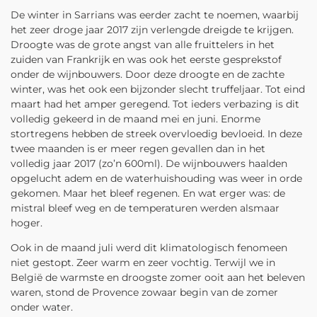
De winter in Sarrians was eerder zacht te noemen, waarbij
het zeer droge jaar 2017 zijn verlengde dreigde te krijgen.
Droogte was de grote angst van alle fruittelers in het
zuiden van Frankrijk en was ook het eerste gesprekstof
onder de wijnbouwers. Door deze droogte en de zachte
winter, was het ook een bijzonder slecht truffeljaar. Tot eind
maart had het amper geregend. Tot ieders verbazing is dit
volledig gekeerd in de maand mei en juni. Enorme
stortregens hebben de streek overvloedig bevloeid. In deze
twee maanden is er meer regen gevallen dan in het
volledig jaar 2017 (zo’n 600ml). De wijnbouwers haalden
opgelucht adem en de waterhuishouding was weer in orde
gekomen. Maar het bleef regenen. En wat erger was: de
mistral bleef weg en de temperaturen werden alsmaar
hoger.
Ook in de maand juli werd dit klimatologisch fenomeen
niet gestopt. Zeer warm en zeer vochtig. Terwijl we in
België de warmste en droogste zomer ooit aan het beleven
waren, stond de Provence zowaar begin van de zomer
onder water.