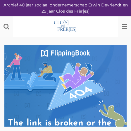
Archief 40 jaar sociaal ondernemerschap Erwin Devriendt en
Ga
25 jaar Clos des Frèr[es]
direct
naar
de
hoofdinhoud