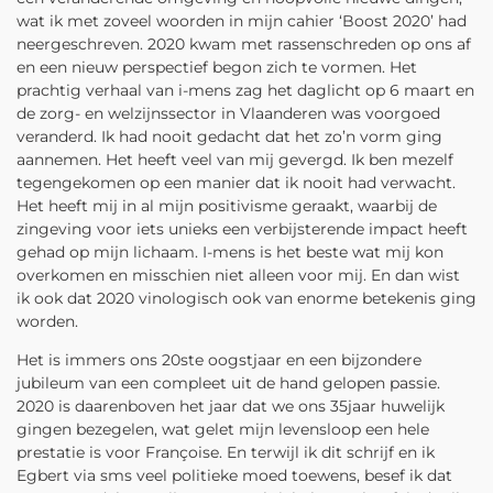
wat ik met zoveel woorden in mijn cahier ‘Boost 2020’ had
neergeschreven. 2020 kwam met rassenschreden op ons af
en een nieuw perspectief begon zich te vormen. Het
prachtig verhaal van i-mens zag het daglicht op 6 maart en
de zorg- en welzijnssector in Vlaanderen was voorgoed
veranderd. Ik had nooit gedacht dat het zo’n vorm ging
aannemen. Het heeft veel van mij gevergd. Ik ben mezelf
tegengekomen op een manier dat ik nooit had verwacht.
Het heeft mij in al mijn positivisme geraakt, waarbij de
zingeving voor iets unieks een verbijsterende impact heeft
gehad op mijn lichaam. I-mens is het beste wat mij kon
overkomen en misschien niet alleen voor mij. En dan wist
ik ook dat 2020 vinologisch ook van enorme betekenis ging
worden.
Het is immers ons 20ste oogstjaar en een bijzondere
jubileum van een compleet uit de hand gelopen passie.
2020 is daarenboven het jaar dat we ons 35jaar huwelijk
gingen bezegelen, wat gelet mijn levensloop een hele
prestatie is voor Françoise. En terwijl ik dit schrijf en ik
Egbert via sms veel politieke moed toewens, besef ik dat