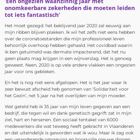
‘Een ongezien waanzinnig jaar met
onomkeerbare zekerheden die moeten leiden
tot iets fantastisch’
Het moet gezegd: het beklijvend jaar 2020 zal eeuwig aan
mijn ribben blijven plakken. Ik wil het zelfs niet eens hebben
over de coronatoestanden die mijn professioneel leven
behoorlijk overhoop hebben gehaald. Het covidbad waarin
ik ben getuimeld was dermate impacterend, dat het nu
geen plaats mag krijgen in een wijnverslag. Het is genoeg
geweest. Neen, 2020 is op vele andere vlakken een ongezien
jaar voor ons gebleken.
En het is nog niet eens afgelopen. Het is het jaar waar ik
zeer bewust afscheid heb genomen van ‘Solidariteit voor
het Gezin’, net 5 jaar na het overlijden van mijn moeder.
Wel geteld heb ik 35 jaar van mijn leven gegeven aan een
bedrijf, die tegen wil en dank genetisch gegrift zat in mijn
ziel, hart en hersenen. Een sociaal tentakel van 6000
medewerkers die wat teweeg heeft gebracht in Vlaanderen
en dat uiteindelijk is geworden wat ik wou. Maar ik zag ook
een veranderende omgeving en hoopvolle nieuwe dingen,