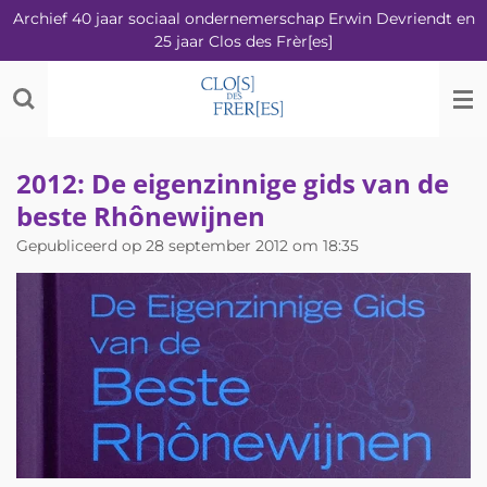
Archief 40 jaar sociaal ondernemerschap Erwin Devriendt en
Ga
25 jaar Clos des Frèr[es]
direct
naar
de
hoofdinhoud
2012: De eigenzinnige gids van de
beste Rhônewijnen
Gepubliceerd op 28 september 2012 om 18:35