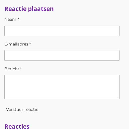
l
e
a
l
Reactie plaatsen
e
l
r
e
n
e
n
Naam *
E-mailadres *
Bericht *
Verstuur reactie
Reacties