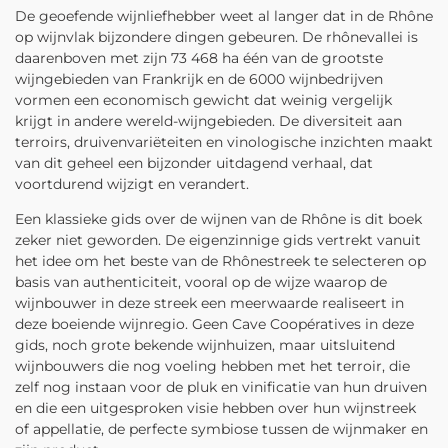
De geoefende wijnliefhebber weet al langer dat in de Rhône
op wijnvlak bijzondere dingen gebeuren. De rhônevallei is
daarenboven met zijn 73 468 ha één van de grootste
wijngebieden van Frankrijk en de 6000 wijnbedrijven
vormen een economisch gewicht dat weinig vergelijk
krijgt in andere wereld-wijngebieden. De diversiteit aan
terroirs, druivenvariëteiten en vinologische inzichten maakt
van dit geheel een bijzonder uitdagend verhaal, dat
voortdurend wijzigt en verandert.
Een klassieke gids over de wijnen van de Rhône is dit boek
zeker niet geworden. De eigenzinnige gids vertrekt vanuit
het idee om het beste van de Rhônestreek te selecteren op
basis van authenticiteit, vooral op de wijze waarop de
wijnbouwer in deze streek een meerwaarde realiseert in
deze boeiende wijnregio. Geen Cave Coopératives in deze
gids, noch grote bekende wijnhuizen, maar uitsluitend
wijnbouwers die nog voeling hebben met het terroir, die
zelf nog instaan voor de pluk en vinificatie van hun druiven
en die een uitgesproken visie hebben over hun wijnstreek
of appellatie, de perfecte symbiose tussen de wijnmaker en