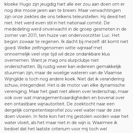
kloeke Hugo zijn jeugdig hart alle eer zou aan doen om er
nog drie mooie jaren aan te breien. Maar verwachtingen
zijn onze ziektes die ons telkens teleurstellen. Hij deed het
niet. Het werd even stil in het nationaal comité. De
mededeling werd onverwacht in de groep gesmeten in de
zomer van 2011, ten huize van ondervoorzitter Luc. Het
begon zowaar te regenen. Ik dacht bij mezelf: dit komt niet
goed. Welke zelfingenomen witte wijnraaf met
onnoemelijk veel vrije tijd wil deze ondankbare klus
overnemen. Want je mag ons slurpclubje niet
onderschatten. Bij rustig weer kan iedereen gemakkelijk
stuurman zijn, maar de woelige wateren van de Vlaamse
Wijngilde is toch nog andere koek. Niet dat ik verandering
schuw, integendeel. Het is de motor van elke dynamische
vereniging. Maar het gaat niet alleen over leiderschap, maar
ook over wat managementvaardigheden en bovenal over
een ontastbare wijnautoriteit. De zoektocht naar een
dergelijk competentieprofiel zou veel water naar de zee
doen vloeien. In feite kon het mij gestolen worden waar het
water vloeit, als het maar niet in de wijn is. Waarmee ik
bedoel dat het laatste criterium voor mij toch wel