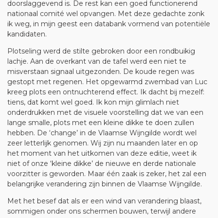
doorslaggevend is. De rest kan een goed functionerend
nationaal comité wel opvangen. Met deze gedachte zonk
ik weg, in mijn geest een databank vormend van potentiële
kandidaten.
Plotseling werd de stilte gebroken door een rondbuikig
lachje. Aan de overkant van de tafel werd een niet te
misverstaan signaal uitgezonden. De koude regen was
gestopt met regenen. Het opgewarmd zwembad van Luc
kreeg plots een ontnuchterend effect. Ik dacht bij mezelf:
tiens, dat komt wel goed. Ik kon mijn glimlach niet
onderdrukken met de visuele voorstelling dat we van een
lange smalle, plots met een kleine dikke te doen zullen
hebben. De ‘change’ in de Vlaamse Wijngilde wordt wel
zeer letterlijk genomen. Wij zijn nu maanden later en op
het moment van het uitkomen van deze editie, weet ik
niet of onze ‘kleine dikke’ de nieuwe en derde nationale
voorzitter is geworden. Maar één zaak is zeker, het zal een
belangrijke verandering zijn binnen de Vlaamse Wijngilde.
Met het besef dat als er een wind van verandering blaast,
sommigen onder ons schermen bouwen, terwijl andere