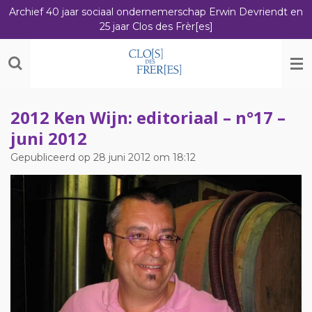
Archief 40 jaar sociaal ondernemerschap Erwin Devriendt en
Ga
25 jaar Clos des Frèr[es]
direct
naar
de
hoofdinhoud
2012 Ken Wijn: editoriaal – n°17 –
juni 2012
Gepubliceerd op 28 juni 2012 om 18:12