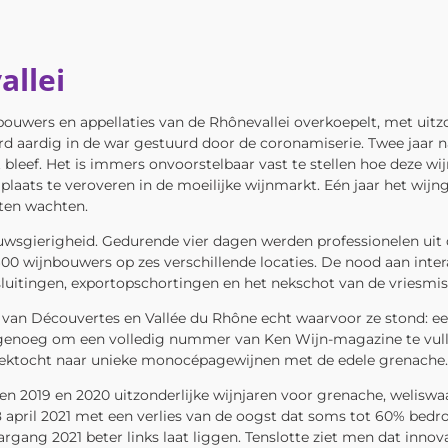
allei
ijnbouwers en appellaties van de Rhônevallei overkoepelt, met u
 aardig in de war gestuurd door de coronamiserie. Twee jaar na
bleef. Het is immers onvoorstelbaar vast te stellen hoe deze w
laats te veroveren in de moeilijke wijnmarkt. Eén jaar het wijn
eten wachten.
uwsgierigheid. Gedurende vier dagen werden professionelen uit
00 wijnbouwers op zes verschillende locaties. De nood aan int
luitingen, exportopschortingen en het nekschot van de vriesmiser
ie van Découvertes en Vallée du Rhône echt waarvoor ze stond: e
, genoeg om een volledig nummer van Ken Wijn-magazine te vull
zoektocht naar unieke monocépagewijnen met de edele grenache.
en 2019 en 2020 uitzonderlijke wijnjaren voor grenache, weliswaa
8 april 2021 met een verlies van de oogst dat soms tot 60% be
aargang 2021 beter links laat liggen. Tenslotte ziet men dat in