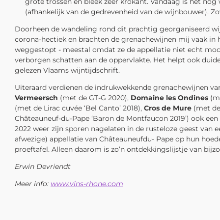
grote trossen en bleek zeer krokant. Vandaag is het nog 
(afhankelijk van de gedrevenheid van de wijnbouwer). Zo
Doorheen de wandeling rond dit prachtig georganiseerd wij
corona-hectiek en brachten de grenachewijnen mij vaak in 
weggestopt - meestal omdat ze de appellatie niet echt mo
verborgen schatten aan de oppervlakte. Het helpt ook duide
gelezen Vlaams wijntijdschrift.
Uiteraard verdienen de indrukwekkende grenachewijnen v
Vermeersch
(met de GT-G 2020),
Domaine les Ondines
(me
(met de Lirac cuvée ‘Bel Canto’ 2018),
Cros de Mure
(met de
Châteauneuf-du-Pape ‘Baron de Montfaucon 2019’) ook een pla
2022 weer zijn sporen nagelaten in de rusteloze geest van e
afwezige) appellatie van Châteauneufdu- Pape op hun hoe
proeftafel. Alleen daarom is zo’n ontdekkingslijstje van bijz
Erwin Devriendt
Meer info:
www.vins-rhone.com