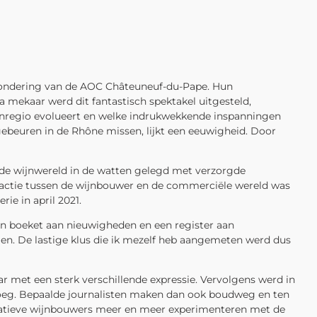
itzondering van de AOC Châteuneuf-du-Pape. Hun
 mekaar werd dit fantastisch spektakel uitgesteld,
ijnregio evolueert en welke indrukwekkende inspanningen
gebeuren in de Rhône missen, lijkt een eeuwigheid. Door
 de wijnwereld in de watten gelegd met verzorgde
eractie tussen de wijnbouwer en de commerciële wereld was
ie in april 2021.
en boeket aan nieuwigheden en een register aan
en. De lastige klus die ik mezelf heb aangemeten werd dus
r met een sterk verschillende expressie. Vervolgens werd in
droeg. Bepaalde journalisten maken dan ook boudweg en ten
novatieve wijnbouwers meer en meer experimenteren met de