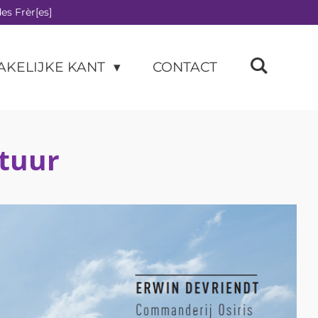
es Frèr[es]
AKELIJKE KANT
CONTACT
ltuur