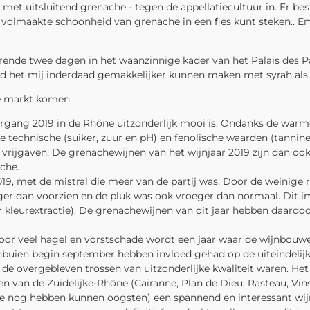
et uitsluitend grenache - tegen de appellatiecultuur in. Er bes
e volmaakte schoonheid van grenache in een fles kunt steken.. 
urende twee dagen in het waanzinnige kader van het Palais des 
 had het mij inderdaad gemakkelijker kunnen maken met syrah als
de markt komen.
argang 2019 in de Rhône uitzonderlijk mooi is. Ondanks de wa
 de technische (suiker, zuur en pH) en fenolische waarden (tann
rijgaven. De grenachewijnen van het wijnjaar 2019 zijn dan ook s
che.
19, met de mistral die meer van de partij was. Door de weinig
diger dan voorzien en de pluk was ook vroeger dan normaal. Dit i
er kleurextractie). De grenachewijnen van dit jaar hebben daardo
 door veel hagel en vorstschade wordt een jaar waar de wijnbouw
nbuien begin september hebben invloed gehad op de uiteindelijk
de overgebleven trossen van uitzonderlijke kwaliteit waren. He
n van de Zuidelijke-Rhône (Cairanne, Plan de Dieu, Rasteau, Vi
 die nog hebben kunnen oogsten) een spannend en interessant wij