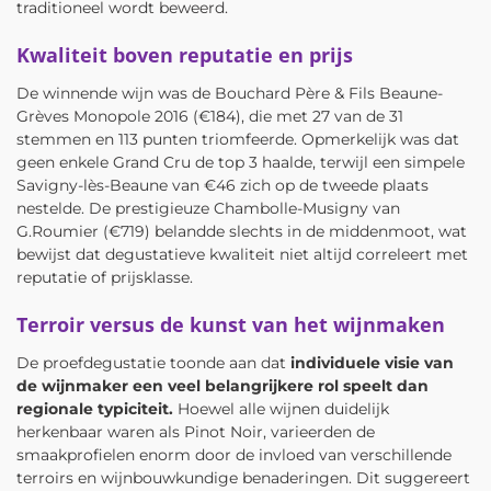
traditioneel wordt beweerd.
Kwaliteit boven reputatie en prijs
De winnende wijn was de Bouchard Père & Fils Beaune-
Grèves Monopole 2016 (€184), die met 27 van de 31
stemmen en 113 punten triomfeerde. Opmerkelijk was dat
geen enkele Grand Cru de top 3 haalde, terwijl een simpele
Savigny-lès-Beaune van €46 zich op de tweede plaats
nestelde. De prestigieuze Chambolle-Musigny van
G.Roumier (€719) belandde slechts in de middenmoot, wat
bewijst dat degustatieve kwaliteit niet altijd correleert met
reputatie of prijsklasse.
Terroir versus de kunst van het wijnmaken
De proefdegustatie toonde aan dat
individuele visie van
de wijnmaker een veel belangrijkere rol speelt dan
regionale typiciteit.
Hoewel alle wijnen duidelijk
herkenbaar waren als Pinot Noir, varieerden de
smaakprofielen enorm door de invloed van verschillende
terroirs en wijnbouwkundige benaderingen. Dit suggereert