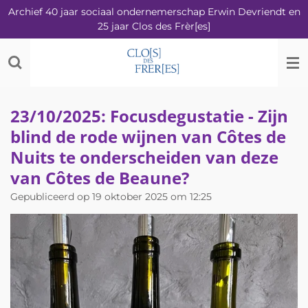
Archief 40 jaar sociaal ondernemerschap Erwin Devriendt en
Ga
25 jaar Clos des Frèr[es]
direct
naar
de
hoofdinhoud
23/10/2025: Focusdegustatie - Zijn
blind de rode wijnen van Côtes de
Nuits te onderscheiden van deze
van Côtes de Beaune?
Gepubliceerd op 19 oktober 2025 om 12:25