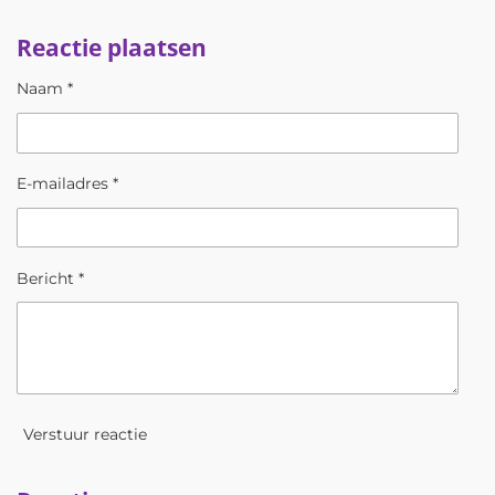
e
e
h
e
l
e
a
l
Reactie plaatsen
e
l
r
e
n
e
n
Naam *
E-mailadres *
Bericht *
Verstuur reactie