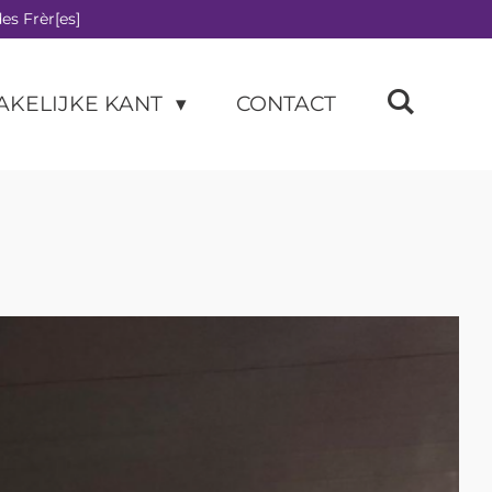
es Frèr[es]
AKELIJKE KANT
CONTACT