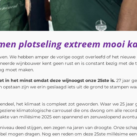
emen plotseling extreem mooi ka
 leven. We hebben amper de vorige oogst overleefd of het nieuwe
oneerde wijnbouwer kent geen rust en is constant bezig met de 
 nog moet maken.
et in het minst omdat deze wijnoogst onze 25ste is.
27 jaar g
n opstaan zijn we erin geslaagd iets uit de grond te stampen w
endeel, het klimaat is compleet zot geworden. Waar we 25 jaar g
iene klimatologische carrousel die ons dwong om alle records 
aakte van millésime 2025 een spannend en zenuwslopend avontu
niveau deed stijgen, een zegen na jaren van droogte. Onze scha
abel mogen dragen. Nog een reden om deze 25ste millésime een b