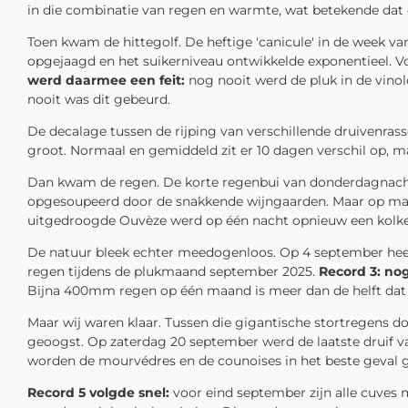
in die combinatie van regen en warmte, wat betekende dat
Toen kwam de hittegolf. De heftige 'canicule' in de week 
opgejaagd en het suikerniveau ontwikkelde exponentieel. V
werd daarmee een feit:
nog nooit werd de pluk in de vinol
nooit was dit gebeurd.
De decalage tussen de rijping van verschillende druivenra
groot. Normaal en gemiddeld zit er 10 dagen verschil op, maa
Dan kwam de regen. De korte regenbui van donderdagnacht
opgesoupeerd door de snakkende wijngaarden. Maar op maan
uitgedroogde Ouvèze werd op één nacht opnieuw een kolkend
De natuur bleek echter meedogenloos. Op 4 september hee
regen tijdens de plukmaand september 2025.
Record 3: no
Bijna 400mm regen op één maand is meer dan de helft dat er
Maar wij waren klaar. Tussen die gigantische stortregens 
geoogst. Op zaterdag 20 september werd de laatste druif v
worden de mourvédres en de counoises in het beste geval g
Record 5 volgde snel:
voor eind september zijn alle cuves 