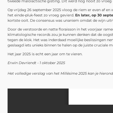
tweede malolactische gisting. Dit werd nog nooit zo vroeg 
Op vrijdag 26 september 2025 vloog de riem er even af en 
het einde-pluk-feest zo vroeg gevierd.
En later, op 30 sept
kortste ooit. De consensus was unaniem omdat de wijn uitm
Door de verstoorde en natte floraisson in het voorjaar ram
klimatologische records zou je kunnen denken dat de oogst 
tegen de klok. Het was inderdaad moeilijke beslissingen 
geslaagd iets unieks binnen te halen op de juiste cruciale
Het jaar 2025 is echt een jaar om te vieren.
Erwin Devriendt - 1 oktober 2025
Het volledige verslag van het Millésime 2025 kan je hieron