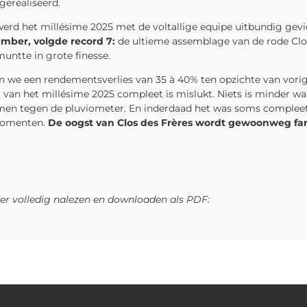
gerealiseerd.
werd het millésime 2025 met de voltallige equipe uitbundig gevi
ember, volgde record 7:
de ultieme assemblage van de rode Clos
untte in grote finesse.
en we een rendementsverlies van 35 à 40% ten opzichte van vorig
van het millésime 2025 compleet is mislukt. Niets is minder wa
nemen tegen de pluviometer. En inderdaad het was soms complee
 momenten.
De oogst van Clos des Frères wordt gewoonweg fant
der volledig nalezen en downloaden als PDF: