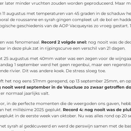
 er later minder vruchten zouden worden geproduceerd. Maar mi
van 11 augustus met temperaturen van 45 graden in de schaduw h
ooral de roussanne en syrah gingen compleet uit de bol en had
ogische geschiedenis van de AOP Vacqueyras zo vroeg gestart. 15
ssen was fenomenaal.
Record 2 volgde snel:
nog nooit was de dec
r in deze pluk zat in rijpingscurve een verschil van 21 dagen.
 25 augustus met 40mm water was een zegen voor de wijngaard
dag 1 september werd het geen regenbui, maar een regenstorm,
e rivier. Dit was andere koek. De stress sloeg toe.
ft het nog eens 57mm geregend, op 13 september 25mm, en op 
g nooit werd september in de Vaucluse zo zwaar getroffen d
 normaal jaarlijks valt.
door, in de perfecte momenten die de weergoden ons gaven, heb
an het millésime 2025 geplukt.
Record 4: nog nooit was de pl
eplukt in de eerste week van oktober. Nu was alles rond op 20 
met syrah al gedécuveerd en werd de perswijn samen met de basis