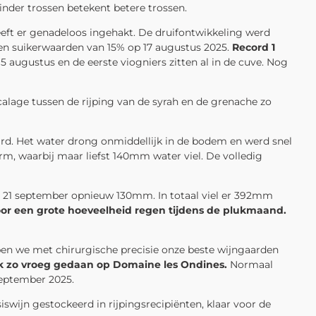
nder trossen betekent betere trossen.
eeft er genadeloos ingehakt. De druifontwikkeling werd
den suikerwaarden van 15% op 17 augustus 2025.
Record 1
 augustus en de eerste viogniers zitten al in de cuve. Nog
alage tussen de rijping van de syrah en de grenache zo
. Het water drong onmiddellijk in de bodem en werd snel
 waarbij maar liefst 140mm water viel. De volledig
21 september opnieuw 130mm. In totaal viel er 392mm
oor een grote hoeveelheid regen tijdens de plukmaand.
ben we met chirurgische precisie onze beste wijngaarden
uk zo vroeg gedaan op Domaine les Ondines.
Normaal
september 2025.
wijn gestockeerd in rijpingsrecipiënten, klaar voor de