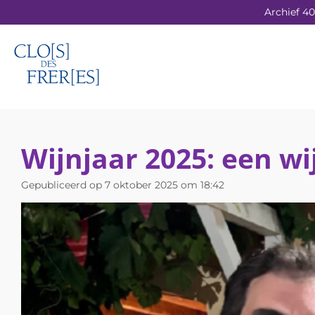
Archief 40
Ga
direct
naar
de
hoofdinhoud
Wijnjaar 2025: een wi
Gepubliceerd op 7 oktober 2025 om 18:42