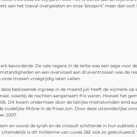
iets aan het toeval overgelaten en onze ‘biospirit’ meer dan ooit
terk bevorderde. De vele regens in de lente was een zege voor d
-omstandigheden en een overvloed aan druiventrossen was de resu
onze trossen vroegtijdig laten vallen.
r deze beslissende ingreep in de maand juli heeft de wijnrank 
al, waarbij de nachten aangenaam fris waren. Hoewel het gemidd
. Dit kwam ondermeer door de talrijke mistralwinden eind augus
 de zuidelijke Rhône in de frisse zon. Door deze uitzonderlijke
er 2007.
em en vooral de syrah en de cinsault schitterde in hun subtiele 
. Uiteindelijk is dit millésime van cuvée J&E ook zo geëvolueerd