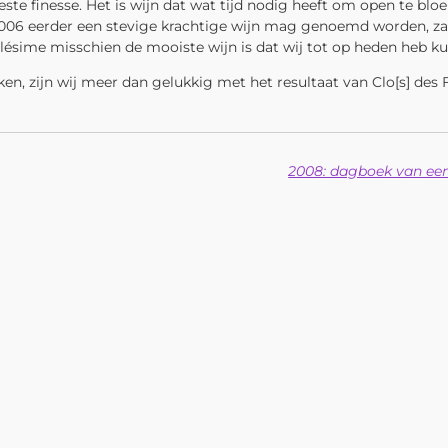
te finesse. Het is wijn dat wat tijd nodig heeft om open te bloe
E 2006 eerder een stevige krachtige wijn mag genoemd worden, zal
 millésime misschien de mooiste wijn is dat wij tot op heden heb 
 zijn wij meer dan gelukkig met het resultaat van Clo[s] des Fr