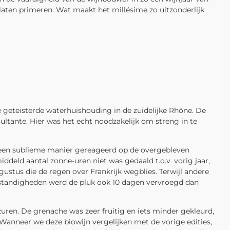
 laten primeren. Wat maakt het millésime zo uitzonderlijk
e geteisterde waterhuishouding in de zuidelijke Rhône. De
ltante. Hier was het echt noodzakelijk om streng in te
op een sublieme manier gereageerd op de overgebleven
eld aantal zonne-uren niet was gedaald t.o.v. vorig jaar,
tus die de regen over Frankrijk wegblies. Terwijl andere
 omstandigheden werd de pluk ook 10 dagen vervroegd dan
zuren. De grenache was zeer fruitig en iets minder gekleurd,
. Wanneer we deze biowijn vergelijken met de vorige edities,