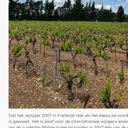
Dat het wijnjaar 2007 in Frankrijk niet als het beste zal w
is geweest. Het is alsof voor de internationale wijnpers enk
(en de zuidelijke Rhône in het bijzonder) is 2007 één van de