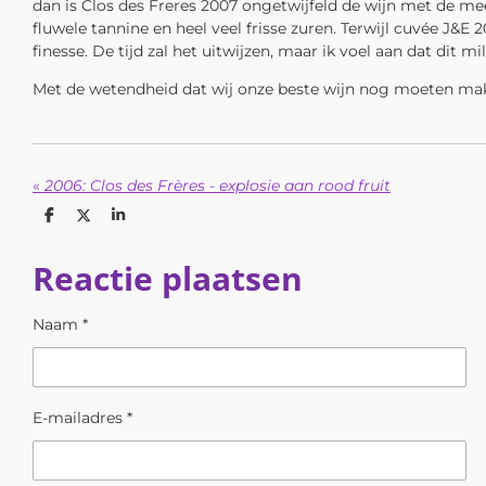
dan is Clos des Freres 2007 ongetwijfeld de wijn met de mees
fluwele tannine en heel veel frisse zuren. Terwijl cuvée J&
finesse. De tijd zal het uitwijzen, maar ik voel aan dat dit
Met de wetendheid dat wij onze beste wijn nog moeten maken,
«
2006: Clos des Frères - explosie aan rood fruit
D
D
S
e
e
h
l
e
a
Reactie plaatsen
e
l
r
n
e
Naam *
E-mailadres *