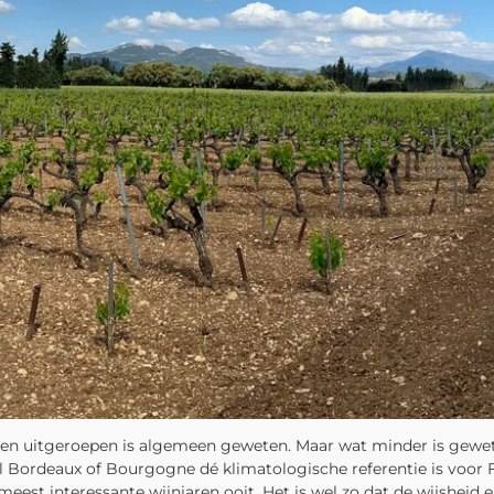
orden uitgeroepen is algemeen geweten. Maar wat minder is gewete
el Bordeaux of Bourgogne dé klimatologische referentie is voor F
 meest interessante wijnjaren ooit. Het is wel zo dat de wijsheid