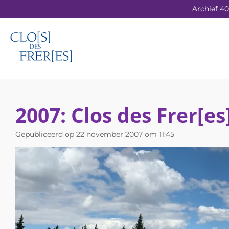
Archief 40
Ga
direct
naar
de
hoofdinhoud
2007: Clos des Frer[e
Gepubliceerd op 22 november 2007 om 11:45