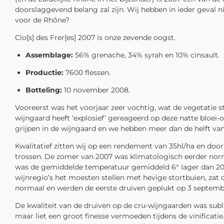
doorslaggevend belang zal zijn. Wij hebben in ieder geval n
voor de Rhône?
Clo[s] des Frer[es] 2007 is onze zevende oogst.
Assemblage:
56% grenache, 34% syrah en 10% cinsault.
Productie:
7600 flessen.
Botteling:
10 november 2008.
Vooreerst was het voorjaar zeer vochtig, wat de vegetatie s
wijngaard heeft ‘explosief’ gereageerd op deze natte bloei
grijpen in de wijngaard en we hebben meer dan de helft van 
Kwalitatief zitten wij op een rendement van 35hl/ha en doo
trossen. De zomer van 2007 was klimatologisch eerder norma
was de gemiddelde temperatuur gemiddeld 6° lager dan 2006
wijnregio’s het moesten stellen met hevige stortbuien, zat
normaal en werden de eerste druiven geplukt op 3 septemb
De kwaliteit van de druiven op de cru-wijngaarden was subli
maar liet een groot finesse vermoeden tijdens de vinificatie