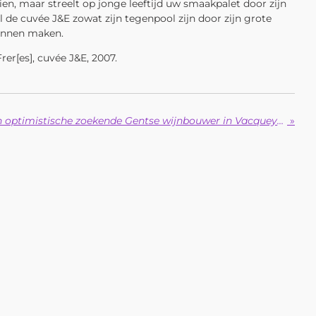
ien, maar streelt op jonge leeftijd uw smaakpalet door zijn
 de cuvée J&E zowat zijn tegenpool zijn door zijn grote
kunnen maken.
er[es], cuvée J&E, 2007.
2008: dagboek van een optimistische zoekende Gentse wijnbouwer in Vacqueyras
»