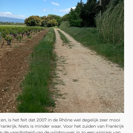
n, is het feit dat 2007 in de Rhône wel degelijk zeer mooi
rankrijk. Niets is minder waar. Voor het zuiden van Frankrijk
 en de vaardigheid van de wijnbouwer in zo een wijnjaar van