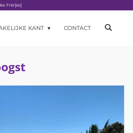
es Frèr[es]
AKELIJKE KANT
CONTACT
oogst