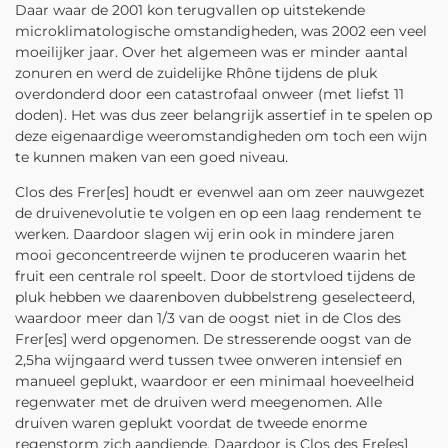
Daar waar de 2001 kon terugvallen op uitstekende
microklimatologische omstandigheden, was 2002 een veel
moeilijker jaar. Over het algemeen was er minder aantal
zonuren en werd de zuidelijke Rhône tijdens de pluk
overdonderd door een catastrofaal onweer (met liefst 11
doden). Het was dus zeer belangrijk assertief in te spelen op
deze eigenaardige weeromstandigheden om toch een wijn
te kunnen maken van een goed niveau.
Clos des Frer[es] houdt er evenwel aan om zeer nauwgezet
de druivenevolutie te volgen en op een laag rendement te
werken. Daardoor slagen wij erin ook in mindere jaren
mooi geconcentreerde wijnen te produceren waarin het
fruit een centrale rol speelt. Door de stortvloed tijdens de
pluk hebben we daarenboven dubbelstreng geselecteerd,
waardoor meer dan 1/3 van de oogst niet in de Clos des
Frer[es] werd opgenomen. De stresserende oogst van de
2,5ha wijngaard werd tussen twee onweren intensief en
manueel geplukt, waardoor er een minimaal hoeveelheid
regenwater met de druiven werd meegenomen. Alle
druiven waren geplukt voordat de tweede enorme
regenstorm zich aandiende. Daardoor is Clos des Fre[es]