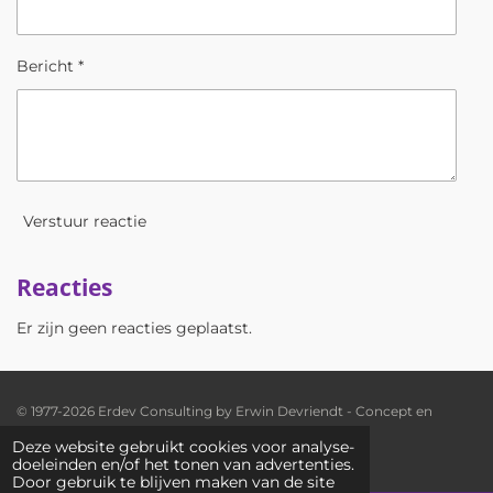
Bericht *
Verstuur reactie
Reacties
Er zijn geen reacties geplaatst.
© 1977-2026 Erdev Consulting by Erwin Devriendt - Concept en
realisatie: Rudi D'Hauwers
Deze website gebruikt cookies voor analyse-
Powered by
JouwWeb
doeleinden en/of het tonen van advertenties.
Door gebruik te blijven maken van de site