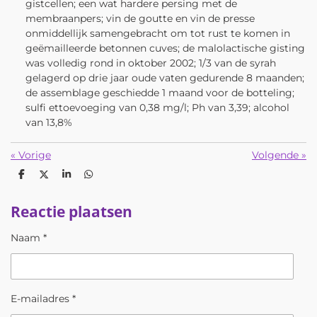
gistcellen; een wat hardere persing met de
membraanpers; vin de goutte en vin de presse
onmiddellijk samengebracht om tot rust te komen in
geëmailleerde betonnen cuves; de malolactische gisting
was volledig rond in oktober 2002; 1/3 van de syrah
gelagerd op drie jaar oude vaten gedurende 8 maanden;
de assemblage geschiedde 1 maand voor de botteling;
sulfi ettoevoeging van 0,38 mg/l; Ph van 3,39; alcohol
van 13,8%
«
Vorige
Volgende
»
D
D
S
D
e
e
h
e
l
e
a
l
Reactie plaatsen
e
l
r
e
n
e
n
Naam *
E-mailadres *