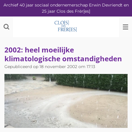
Archief 40 jaar sociaal ondernemerschap Erwin Devriendt en
Ga
25 jaar Clos des Frèr[es]
direct
naar
de
hoofdinhoud
2002: heel moeilijke
klimatologische omstandigheden
Gepubliceerd op 18 november 2002 om 17:13