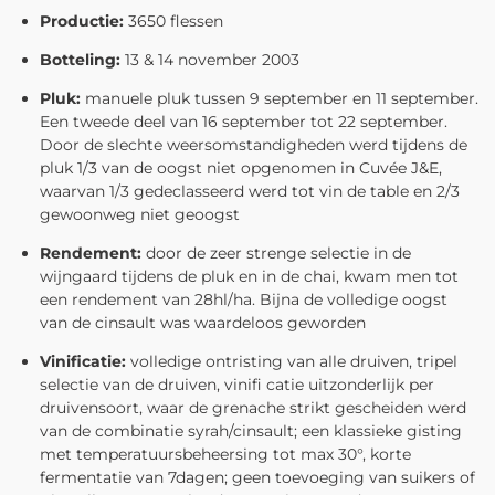
Productie:
3650 flessen
Botteling:
13 & 14 november 2003
Pluk:
manuele pluk tussen 9 september en 11 september.
Een tweede deel van 16 september tot 22 september.
Door de slechte weersomstandigheden werd tijdens de
pluk 1/3 van de oogst niet opgenomen in Cuvée J&E,
waarvan 1/3 gedeclasseerd werd tot vin de table en 2/3
gewoonweg niet geoogst
Rendement:
door de zeer strenge selectie in de
wijngaard tijdens de pluk en in de chai, kwam men tot
een rendement van 28hl/ha. Bijna de volledige oogst
van de cinsault was waardeloos geworden
Vinificatie:
volledige ontristing van alle druiven, tripel
selectie van de druiven, vinifi catie uitzonderlijk per
druivensoort, waar de grenache strikt gescheiden werd
van de combinatie syrah/cinsault; een klassieke gisting
met temperatuursbeheersing tot max 30°, korte
fermentatie van 7dagen; geen toevoeging van suikers of