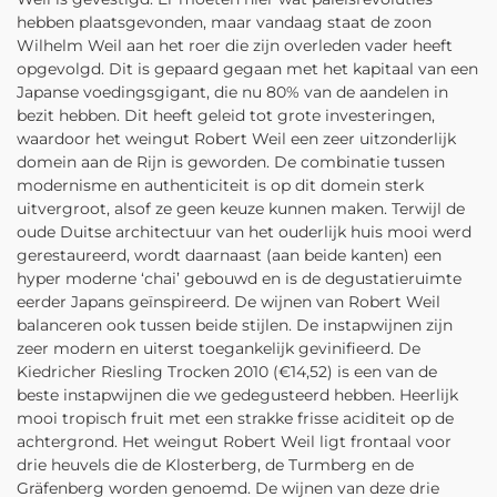
hebben plaatsgevonden, maar vandaag staat de zoon
Wilhelm Weil aan het roer die zijn overleden vader heeft
opgevolgd. Dit is gepaard gegaan met het kapitaal van een
Japanse voedingsgigant, die nu 80% van de aandelen in
bezit hebben. Dit heeft geleid tot grote investeringen,
waardoor het weingut Robert Weil een zeer uitzonderlijk
domein aan de Rijn is geworden. De combinatie tussen
modernisme en authenticiteit is op dit domein sterk
uitvergroot, alsof ze geen keuze kunnen maken. Terwijl de
oude Duitse architectuur van het ouderlijk huis mooi werd
gerestaureerd, wordt daarnaast (aan beide kanten) een
hyper moderne ‘chai’ gebouwd en is de degustatieruimte
eerder Japans geïnspireerd. De wijnen van Robert Weil
balanceren ook tussen beide stijlen. De instapwijnen zijn
zeer modern en uiterst toegankelijk gevinifieerd. De
Kiedricher Riesling Trocken 2010 (€14,52) is een van de
beste instapwijnen die we gedegusteerd hebben. Heerlijk
mooi tropisch fruit met een strakke frisse aciditeit op de
achtergrond. Het weingut Robert Weil ligt frontaal voor
drie heuvels die de Klosterberg, de Turmberg en de
Gräfenberg worden genoemd. De wijnen van deze drie