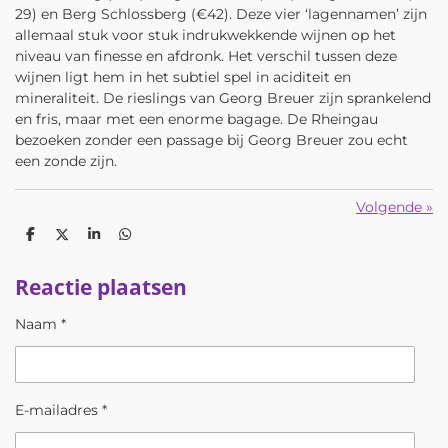
29) en Berg Schlossberg (€42). Deze vier ‘lagennamen’ zijn
allemaal stuk voor stuk indrukwekkende wijnen op het
niveau van finesse en afdronk. Het verschil tussen deze
wijnen ligt hem in het subtiel spel in aciditeit en
mineraliteit. De rieslings van Georg Breuer zijn sprankelend
en fris, maar met een enorme bagage. De Rheingau
bezoeken zonder een passage bij Georg Breuer zou echt
een zonde zijn.
Volgende
»
D
D
S
D
e
e
h
e
l
e
a
l
Reactie plaatsen
e
l
r
e
n
e
n
Naam *
E-mailadres *