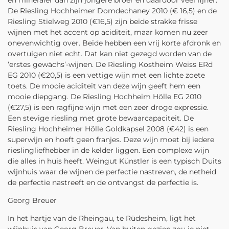
De Riesling Hochheimer Domdechaney 2010 (€ 16,5) en de
Riesling Stielweg 2010 (€16,5) zijn beide strakke frisse
wijnen met het accent op aciditeit, maar komen nu zeer
onevenwichtig over. Beide hebben een vrij korte afdronk en
overtuigen niet echt. Dat kan niet gezegd worden van de
‘erstes gewächs’-wijnen. De Riesling Kostheim Weiss ERd
EG 2010 (€20,5) is een vettige wijn met een lichte zoete
toets. De mooie aciditeit van deze wijn geeft hem een
mooie diepgang. De Riesling Hochheim Hölle EG 2010
(€27,5) is een ragfijne wijn met een zeer droge expressie.
Een stevige riesling met grote bewaarcapaciteit. De
Riesling Hochheimer Hölle Goldkapsel 2008 (€42) is een
superwijn en hoeft geen franjes. Deze wijn moet bij iedere
rieslingliefhebber in de kelder liggen. Een complexe wijn
die alles in huis heeft. Weingut Künstler is een typisch Duits
wijnhuis waar de wijnen de perfectie nastreven, de netheid
de perfectie nastreeft en de ontvangst de perfectie is.
Georg Breuer
In het hartje van de Rheingau, te Rüdesheim, ligt het
wijnhuis van Georg Breuer. Van buiten gezien zou je niet