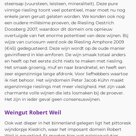
steensap (vuursteen, leisteen, mineraliteit). Deze pure
vinnige riesling toont veel potentieel, maar moet nu nog
enkele jaren gerust gelaten worden. We konden ook nog
een oudere millésime proeven, de Riesling Oestrich
Doosberg 2007, waardoor dit domein ons opnieuw
overtuigde van het enorme potentieel van deze wijnen. Bij
wijze van curiosum werd ook de Riesling Amphore 2009
(€45) gedegusteerd. Deze wijn wordt op de oude manier
gevinifieerd in klei-amforen. De wijn smaak totaal anders
en heeft op het eerste zicht niets te maken met riesling.
Het smaak groenig, muf en naar brandnetel, en heeft een
zeer eigenzinnige lange afdronk. Voor liefhebbers waartoe
ik niet behoor. Het wijndomein Peter Jacob Kühn maakt
eigenzinnige rieslings met meer vlezigheid. Het zijn vaak
charmante volle wijnen die iets losmaken bij de proever.
Het zijn in ieder geval geen consensuswijnen.
Weingut Robert Weil
Ook wat dieper in het binnenland gelegen ligt het pittoresk
wijndorpje Kiedrich, waar het imposant domein Robert
Weil is gevestigd. Er moeten hier wat paleisrevoluties