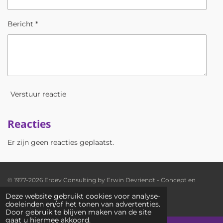
Bericht *
Verstuur reactie
Reacties
Er zijn geen reacties geplaatst.
© 1977-2026 Erdev Consulting by Erwin Devriendt - Concept en
realisatie: Rudi D'Hauwers
Deze website gebruikt cookies voor analyse-
Powered by
JouwWeb
doeleinden en/of het tonen van advertenties.
Door gebruik te blijven maken van de site
gaat u hiermee akkoord.