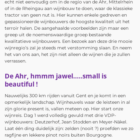
echt niet eenvoudig om in de regio van de Ahr, Mittelrhein
of in de Rheingau aan wijnbouw te doen, waar de klassieke
tractor van geen nut is. Hier kunnen enkele gedreven en
gepassioneerde wijnbouwers de hoogste kwaliteit uit het
terroir halen. De aangehaalde voorbeelden zijn maar een
greep uit de noemenswaardige groep bestaande
kwalitatieve wijnbouwers. Een bezoek aan deze drie mooie
wijnregio’s zal je steeds met verstomming slaan. En neem
het van ons aan, het zijn niet alleen de wijnen die je zullen
verrassen.
De Ahr, hmmm jawel…..small is
beautiful !
Nauwelijks 300 km rijden vanuit Gent en je komt in een
opmerkelijk landschap. Wijnheuvels waar de leisteen in al
zijn glorie present is, vallen meteen op. Hier start onze
wijnreis. Dag 1 werd volledig gevuld met drie VDP-
wijnbouwers: Deutzerhof, Jean Stodden en Meyer-Näkel.
Laat één ding duidelijk zijn: zelden (nooit ?) proefden we zo
ragfijne en lekkere pinot noirs buiten Bourgogne.