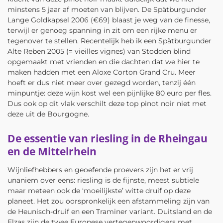
minstens 5 jaar af moeten van blijven. De Spätburgunder
Lange Goldkapsel 2006 (€69) blaast je weg van de finesse,
terwijl er genoeg spanning in zit om een rijke menu er
tegenover te stellen. Recentelijk heb ik een Spätburgunder
Alte Reben 2005 (= vieilles vignes) van Stodden blind
opgemaakt met vrienden en die dachten dat we hier te
maken hadden met een Aloxe Corton Grand Cru. Meer
hoeft er dus niet meer over gezegd worden, tenzij één
minpuntje: deze wijn kost wel een pijnlijke 80 euro per fles.
Dus ook op dit vlak verschilt deze top pinot noir niet met
deze uit de Bourgogne.
De essentie van riesling in de Rheingau
en de Mittelrhein
Wijnliefhebbers en geoefende proevers zijn het er vrij
unaniem over eens: riesling is de fijnste, meest subtiele
maar meteen ook de ‘moeilijkste’ witte druif op deze
planeet. Het zou oorspronkelijk een afstammeling zijn van
de Heunisch-druif en een Traminer variant. Duitsland en de
Elzas zijn de twee Europese vertegenwoordigers met