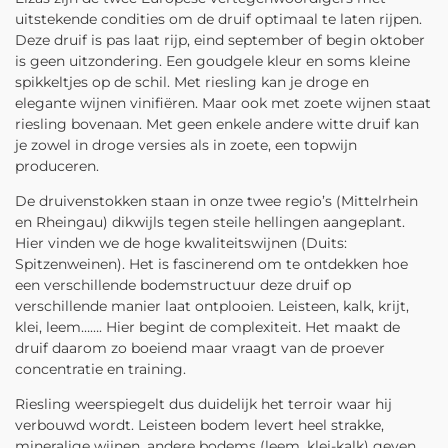
uitstekende condities om de druif optimaal te laten rijpen.
Deze druif is pas laat rijp, eind september of begin oktober
is geen uitzondering. Een goudgele kleur en soms kleine
spikkeltjes op de schil. Met riesling kan je droge en
elegante wijnen vinifiëren. Maar ook met zoete wijnen staat
riesling bovenaan. Met geen enkele andere witte druif kan
je zowel in droge versies als in zoete, een topwijn
produceren.
De druivenstokken staan in onze twee regio’s (Mittelrhein
en Rheingau) dikwijls tegen steile hellingen aangeplant.
Hier vinden we de hoge kwaliteitswijnen (Duits:
Spitzenweinen). Het is fascinerend om te ontdekken hoe
een verschillende bodemstructuur deze druif op
verschillende manier laat ontplooien. Leisteen, kalk, krijt,
klei, leem……. Hier begint de complexiteit. Het maakt de
druif daarom zo boeiend maar vraagt van de proever
concentratie en training.
Riesling weerspiegelt dus duidelijk het terroir waar hij
verbouwd wordt. Leisteen bodem levert heel strakke,
mineralige wijnen, andere bodems (leem, klei-kalk) geven