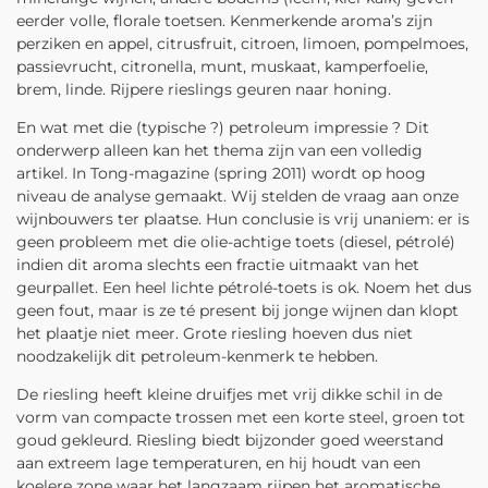
eerder volle, florale toetsen. Kenmerkende aroma’s zijn
perziken en appel, citrusfruit, citroen, limoen, pompelmoes,
passievrucht, citronella, munt, muskaat, kamperfoelie,
brem, linde. Rijpere rieslings geuren naar honing.
En wat met die (typische ?) petroleum impressie ? Dit
onderwerp alleen kan het thema zijn van een volledig
artikel. In Tong-magazine (spring 2011) wordt op hoog
niveau de analyse gemaakt. Wij stelden de vraag aan onze
wijnbouwers ter plaatse. Hun conclusie is vrij unaniem: er is
geen probleem met die olie-achtige toets (diesel, pétrolé)
indien dit aroma slechts een fractie uitmaakt van het
geurpallet. Een heel lichte pétrolé-toets is ok. Noem het dus
geen fout, maar is ze té present bij jonge wijnen dan klopt
het plaatje niet meer. Grote riesling hoeven dus niet
noodzakelijk dit petroleum-kenmerk te hebben.
De riesling heeft kleine druifjes met vrij dikke schil in de
vorm van compacte trossen met een korte steel, groen tot
goud gekleurd. Riesling biedt bijzonder goed weerstand
aan extreem lage temperaturen, en hij houdt van een
koelere zone waar het langzaam rijpen het aromatische