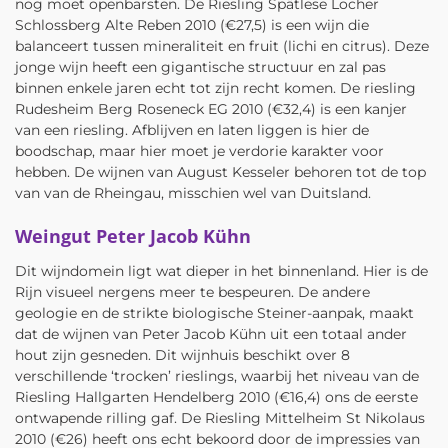
nog moet openbarsten. De Riesling Spätlese Locher
Schlossberg Alte Reben 2010 (€27,5) is een wijn die
balanceert tussen mineraliteit en fruit (lichi en citrus). Deze
jonge wijn heeft een gigantische structuur en zal pas
binnen enkele jaren echt tot zijn recht komen. De riesling
Rudesheim Berg Roseneck EG 2010 (€32,4) is een kanjer
van een riesling. Afblijven en laten liggen is hier de
boodschap, maar hier moet je verdorie karakter voor
hebben. De wijnen van August Kesseler behoren tot de top
van van de Rheingau, misschien wel van Duitsland.
Weingut Peter Jacob Kühn
Dit wijndomein ligt wat dieper in het binnenland. Hier is de
Rijn visueel nergens meer te bespeuren. De andere
geologie en de strikte biologische Steiner-aanpak, maakt
dat de wijnen van Peter Jacob Kühn uit een totaal ander
hout zijn gesneden. Dit wijnhuis beschikt over 8
verschillende ‘trocken’ rieslings, waarbij het niveau van de
Riesling Hallgarten Hendelberg 2010 (€16,4) ons de eerste
ontwapende rilling gaf. De Riesling Mittelheim St Nikolaus
2010 (€26) heeft ons echt bekoord door de impressies van