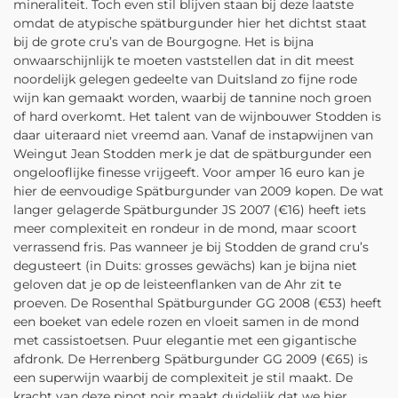
mineraliteit. Toch even stil blijven staan bij deze laatste
omdat de atypische spätburgunder hier het dichtst staat
bij de grote cru’s van de Bourgogne. Het is bijna
onwaarschijnlijk te moeten vaststellen dat in dit meest
noordelijk gelegen gedeelte van Duitsland zo fijne rode
wijn kan gemaakt worden, waarbij de tannine noch groen
of hard overkomt. Het talent van de wijnbouwer Stodden is
daar uiteraard niet vreemd aan. Vanaf de instapwijnen van
Weingut Jean Stodden merk je dat de spätburgunder een
ongelooflijke finesse vrijgeeft. Voor amper 16 euro kan je
hier de eenvoudige Spätburgunder van 2009 kopen. De wat
langer gelagerde Spätburgunder JS 2007 (€16) heeft iets
meer complexiteit en rondeur in de mond, maar scoort
verrassend fris. Pas wanneer je bij Stodden de grand cru’s
degusteert (in Duits: grosses gewächs) kan je bijna niet
geloven dat je op de leisteenflanken van de Ahr zit te
proeven. De Rosenthal Spätburgunder GG 2008 (€53) heeft
een boeket van edele rozen en vloeit samen in de mond
met cassistoetsen. Puur elegantie met een gigantische
afdronk. De Herrenberg Spätburgunder GG 2009 (€65) is
een superwijn waarbij de complexiteit je stil maakt. De
kracht van deze pinot noir maakt duidelijk dat we hier