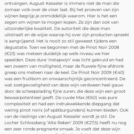
ontvangen. August Kesseler is immers niet de man die
zomaar volk over de vloer laat. Bij het proeven van zijn
wijnen begrijp je onmiddellijk waarom. Hier is het een
zegen om wijnen te mogen kopen. Ze zijn dan ook van
uitzonderlijke kwaliteit. De autoriteit die deze man
uitstraalt en de wijze waarop hij over zijn producten spreekt
is aangrijpend. Het is nooit zo stil geweest tijdens een
degustatie. Toen we begonnen met de Pinot Noir 2008
(€23) was meteen duidelijk op welk niveau we hier
speelden. Deze dure ‘instapwijn’ was licht gekruid en had
een zweem van molligheid, maar de fluwele fijne afdronk
greep ons meteen naar de keel. De Pinot Noir 2009 (€40)
was een fruitbom en onwaarschijnlijk geconcentreerd. De
wat zoetgevoeligheid van deze wijn verdween heel gauw
door de scheepslading fijne zuren, die deze wijn een groot
bewaarpotentieel geeft. De cuvée Max (€60) was pure
complexiteit en had een indrukwekkende diepgang dat
weinig pinot noirs (of spätburgunders) kunnen bieden. Ook
van de rieslings van August Kesseler wordt je stil. De
Locher Schlossberg ‘Alte Reben’ 2009 (€27,5) heeft nu nog
een zeer ronde pregnante smaak. Je voelt dat deze wijn