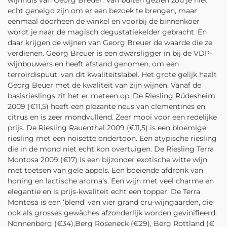
echt geneigd zijn om er een bezoek te brengen, maar
eenmaal doorheen de winkel en voorbij de binnenkoer
wordt je naar de magisch degustatiekelder gebracht. En
daar krijgen de wijnen van Georg Breuer de waarde die ze
verdienen. Georg Breuer is een dwarsligger in bij de VDP-
wijnbouwers en heeft afstand genomen, om een
terroirdispuut, van dit kwaliteitslabel. Het grote gelijk haalt
Georg Beuer met de kwaliteit van zijn wijnen. Vanaf de
basisrieslings zit het er meteen op. De Riesling Rüdesheim
2009 (€11,5) heeft een plezante neus van clementines en
citrus en is zeer mondvullend. Zeer mooi voor een redelijke
prijs. De Riesling Rauenthal 2009 (€11,5) is een bloemige
riesling met een noisette ondertoon. Een atypische riesling
die in de mond niet echt kon overtuigen. De Riesling Terra
Montosa 2009 (€17) is een bijzonder exotische witte wijn
met toetsen van gele appels. Een boeiende afdronk van
honing en lactische aroma’s. Een wijn met veel charme en
elegantie en is prijs-kwaliteit echt een topper. De Terra
Montosa is een ‘blend’ van vier grand cru-wijngaarden, die
ook als grosses gewäches afzonderlijk worden gevinifieerd:
Nonnenberg (€34),Berg Roseneck (€29), Berg Rottland (€