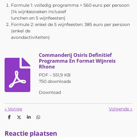
Formule 1: volledig programma = 560 euro per persoon
(14 wijnbezoeken inclusief
lunchen en 5 wijnfeesten)
Formule 2: enkel de 5 wijnfeesten: 385 euro per persoon
(enkel de
avondactiviteiten)
Commanderij Osiris Definitief
Programma En Format Wijnreis
Rhone
PDF – 551,9 KB
750 downloads
Download
«
Vorige
Volgende
»
D
D
S
D
e
e
h
e
l
e
a
l
Reactie plaatsen
e
l
r
e
n
e
n