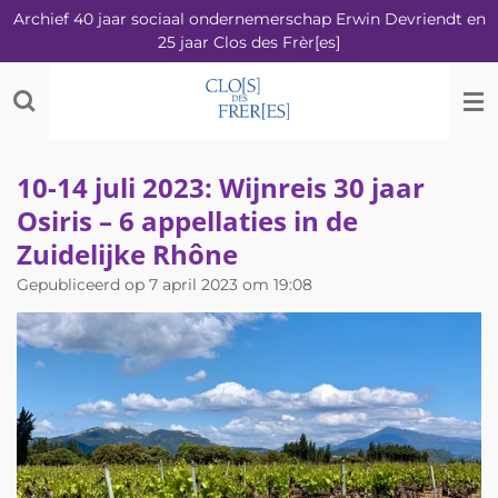
Archief 40 jaar sociaal ondernemerschap Erwin Devriendt en
Ga
25 jaar Clos des Frèr[es]
direct
naar
de
hoofdinhoud
10-14 juli 2023: Wijnreis 30 jaar
Osiris – 6 appellaties in de
Zuidelijke Rhône
Gepubliceerd op 7 april 2023 om 19:08