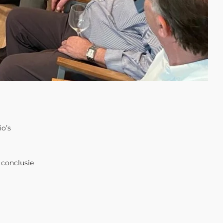
io’s
 conclusie