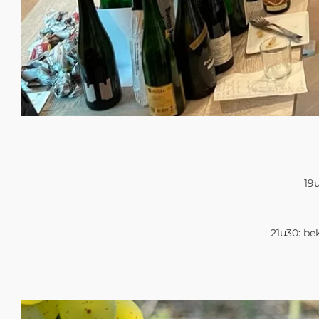
19u
21u30: be