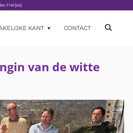
es Frèr[es]
AKELIJKE KANT
CONTACT
ingin van de witte