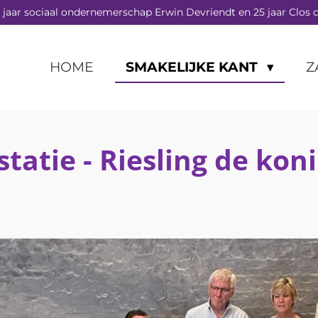
 jaar sociaal ondernemerschap Erwin Devriendt en 25 jaar Clos d
HOME
SMAKELIJKE KANT
Z
tatie - Riesling de kon