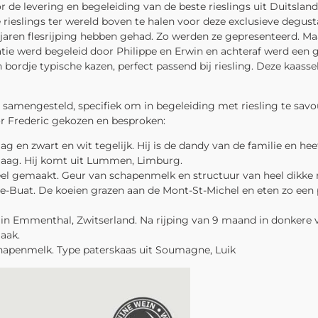
 de levering en begeleiding van de beste rieslings uit Duitsland,
 rieslings ter wereld boven te halen voor deze exclusieve degust
 jaren flesrijping hebben gehad. Zo werden ze gepresenteerd. Maa
atie werd begeleid door Philippe en Erwin en achteraf werd een
ordje typische kazen, perfect passend bij riesling. Deze kaass
samengesteld, specifiek om in begeleiding met riesling te savou
 Frederic gekozen en besproken:
raag en zwart en wit tegelijk. Hij is de dandy van de familie en he
slaag. Hij komt uit Lummen, Limburg.
neel gemaakt. Geur van schapenmelk en structuur van heel dikke
le-Buat. De koeien grazen aan de Mont-St-Michel en eten zo een p
 in Emmenthal, Zwitserland. Na rijping van 9 maand in donkere v
maak.
chapenmelk. Type paterskaas uit Soumagne, Luik