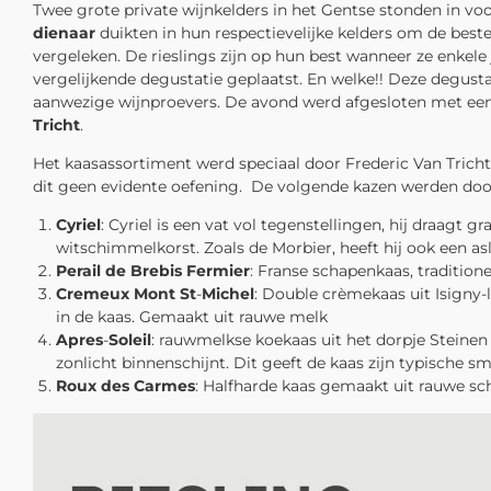
Twee grote private wijnkelders in het Gentse stonden in voor
dienaar
duikten in hun respectievelijke kelders om de beste
vergeleken. De rieslings zijn op hun best wanneer ze enkele
vergelijkende degustatie geplaatst. En welke!! Deze degust
aanwezige wijnproevers. De avond werd afgesloten met een b
Tricht
.
Het kaasassortiment werd speciaal door Frederic Van Tricht 
dit geen evidente oefening.
De volgende kazen werden door
Cyriel
: Cyriel is een vat vol tegenstellingen, hij draagt g
witschimmelkorst. Zoals de Morbier, heeft hij ook een a
Perail de Brebis Fermier
: Franse schapenkaas, traditio
Cremeux Mont St
-
Michel
: Double crèmekaas uit Isigny-
in de kaas. Gemaakt uit rauwe melk
Apres
-
Soleil
: rauwmelkse koekaas uit het dorpje Steinen
zonlicht binnenschijnt. Dit geeft de kaas zijn typische s
Roux des Carmes
: Halfharde kaas gemaakt uit rauwe s