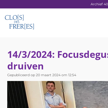
Archief 40
Ga
direct
naar
de
hoofdinhoud
14/3/2024: Focusdegus
druiven
Gepubliceerd op 20 maart 2024 om 12:54