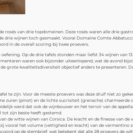
ende rosés van drie topdomeinen. Deze rosés waren alle drie gas
de drie wijnen toch gesmaakt. Vooral Domaine Comte Abbatucci 
ord in de overall scoring bij twee proevers.
 oefening. Op de drie tafels stonden maar liefst 34 wijnen van
ommentaren waren ook bijzonder uiteenlopend, wat de avond bij
de grote kwaliteitsdiversiteit objectief anders te presenteren
fel te zijn. Voor de meeste proevers was deze druif niet zo geken
ne zuren (pinot) en de lichte sucrisiteit (grenache) charmeerde
delijk werd dat ook de wijnbouwer en het terroir van de appellat
 tot zijn beste heeft gestemd.
an de witte wijnen van Corsica. De kracht en de finesse van de 
j vooral het volume (vettigheid en kracht) van de vermentino so
coord op de stembrief, wat betekent dat alle 28 proevers de wit