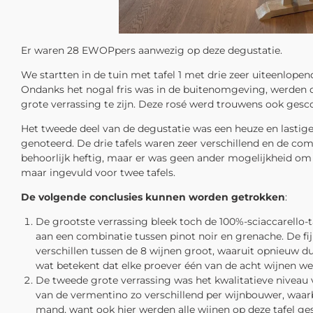
Er waren 28 EWOPpers aanwezig op deze degustatie.
We startten in de tuin met tafel 1 met drie zeer uiteenlop
Ondanks het nogal fris was in de buitenomgeving, werden 
grote verrassing te zijn. Deze rosé werd trouwens ook gesco
Het tweede deel van de degustatie was een heuze en lastige
genoteerd. De drie tafels waren zeer verschillend en de c
behoorlijk heftig, maar er was geen ander mogelijkheid om 
maar ingevuld voor twee tafels.
De volgende conclusies kunnen worden getrokken
:
De grootste verrassing bleek toch de 100%-sciaccarello-ta
aan een combinatie tussen pinot noir en grenache. De fij
verschillen tussen de 8 wijnen groot, waaruit opnieuw dui
wat betekent dat elke proever één van de acht wijnen wel
De tweede grote verrassing was het kwalitatieve niveau v
van de vermentino zo verschillend per wijnbouwer, waarbi
mand, want ook hier werden alle wijnen op deze tafel ges