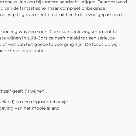
 Sartène zullen een bijzondere aandacht krijgen. Daarom werd
id van de fantastische, maar compleet onbekende
ne en pittige vermentino-druif heeft de revue gepasseerd.
 bedoeling was een soort Corsicaans inlevingsmoment te
e wijnen in zuid-Corsica heeft geleid tot een serieuze
af wat van het goede te veel ging zijn. De focus op wijn
ande focusdegustatie.
zelf geeft (11 wijnen).
eiland) en een degustatieboekje.
geving van het mooie eiland.