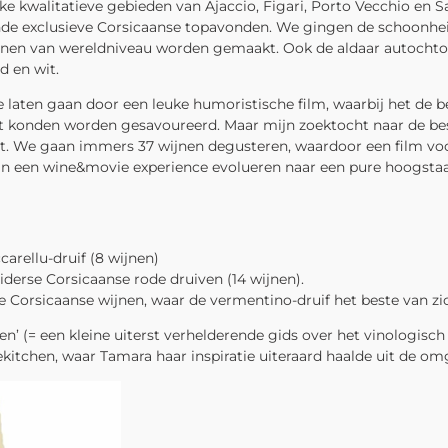
ijke kwalitatieve gebieden van Ajaccio, Figari, Porto Vecchio en
nde exclusieve Corsicaanse topavonden. We gingen de schoonhe
wijnen van wereldniveau worden gemaakt. Ook de aldaar autochto
d en wit.
e laten gaan door een leuke humoristische film, waarbij het de
xt konden worden gesavoureerd. Maar mijn zoektocht naar de best
eit. We gaan immers 37 wijnen degusteren, waardoor een film voor
 van een wine&movie experience evolueren naar een pure hoogsta
arellu-druif (8 wijnen)
iderse Corsicaanse rode druiven (14 wijnen).
 Corsicaanse wijnen, waar de vermentino-druif het beste van zich
’ (= een kleine uiterst verhelderende gids over het vinologisch 
tchen, waar Tamara haar inspiratie uiteraard haalde uit de om