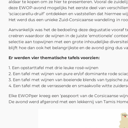
aldaar te kopen om ze hier te presenteren. Vooral de zuidel
deze EWOP-avond mogelijks het eerste deel van verschille
‘sciaccarellu-druif’ ontdekken en vaststellen dat hiermee 
Het werd dus een unieke Zuid-Corsicaanse wandeling in roo
Aanvankelijk was het de bedoeling deze degustatie vooraf t
creëren waardoor de wijnen in de juiste ‘emotionele’ conte
selectie aan topwijnen met een grote inhoudelijke diversit
blijft hoe dan ook het belangrijkste en de avond ging dus
Er werden vier thematische tafels voorzien:
1. Een opstarttafel met drie leuke rosé-wijnen
2. Een tafel met wijnen van pure en/of dominante rode sciacc
3. Een tafel met wijnen van boeiende blends van typische zu
4. Een tafel met de verrassende en smaakvolle witte zuiderse
Elke EWOPper kreeg een ‘paspoort van de Corsicaanse wijnen
De avond werd afgerond met een lekkernij van Tamis Homeki