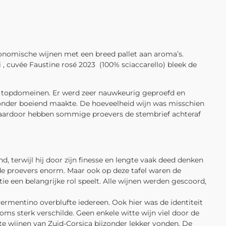
tronomische wijnen met een breed pallet aan aroma’s.
, cuvée Faustine rosé 2023
(100% sciaccarello) bleek de
 13 topdomeinen. Er werd zeer nauwkeurig geproefd en
zonder boeiend maakte. De hoeveelheid wijn was misschien
. Daardoor hebben sommige proevers de stembrief achteraf
d, terwijl hij door zijn finesse en lengte vaak deed denken
 de proevers enorm. Maar ook op deze tafel waren de
ie een belangrijke rol speelt.
Alle wijnen werden gescoord,
vermentino overblufte iedereen. Ook hier was de identiteit
ms sterk verschilde. Geen enkele witte wijn viel door de
te wijnen van Zuid-Corsica bijzonder lekker vonden. De