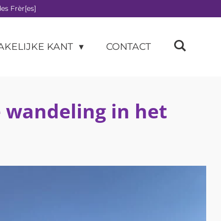
es Frèr[es]
AKELIJKE KANT
CONTACT
e wandeling in het