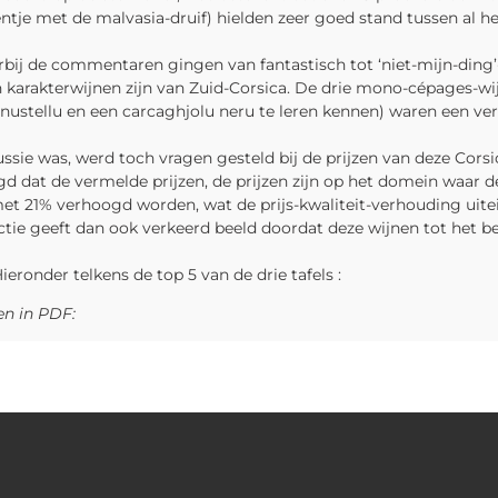
ntje met de malvasia-druif) hielden zeer goed stand tussen al h
bij de commentaren gingen van fantastisch tot ‘niet-mijn-ding’-
 karakterwijnen zijn van Zuid-Corsica. De drie mono-cépages-wi
nustellu en een carcaghjolu neru te leren kennen) waren een verr
sie was, werd toch vragen gesteld bij de prijzen van deze Corsica
egd dat de vermelde prijzen, de prijzen zijn op het domein waar
t 21% verhoogd worden, wat de prijs-kwaliteit-verhouding uiteind
ie geeft dan ook verkeerd beeld doordat deze wijnen tot het bes
ronder telkens de top 5 van de drie tafels :
en in PDF: