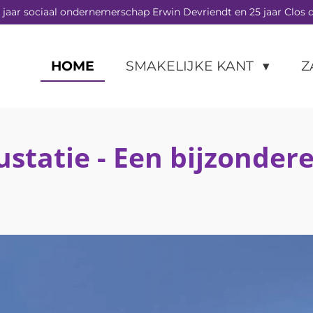
 jaar sociaal ondernemerschap Erwin Devriendt en 25 jaar Clos d
HOME
SMAKELIJKE KANT
Z
statie - Een bijzonder